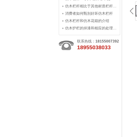
仿木栏杆相比于其他材质栏杆有何优势
消费者如何甄别好坏仿木栏杆
仿木栏杆和仿木花箱的介绍
仿木护栏的掉漆和相应的处理办法
联系热线：
18155007392
18955038033