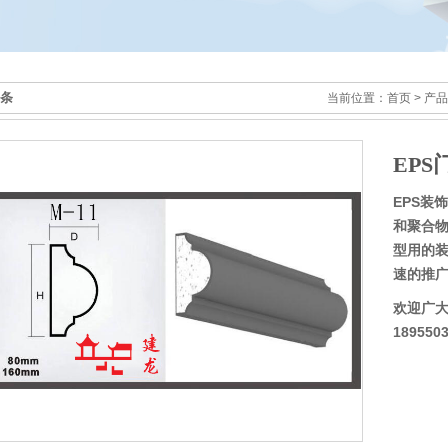
条
当前位置：
首页
>
产品
11
EPS
EPS装
和聚合物
型用的
速的推广
欢迎广
189550