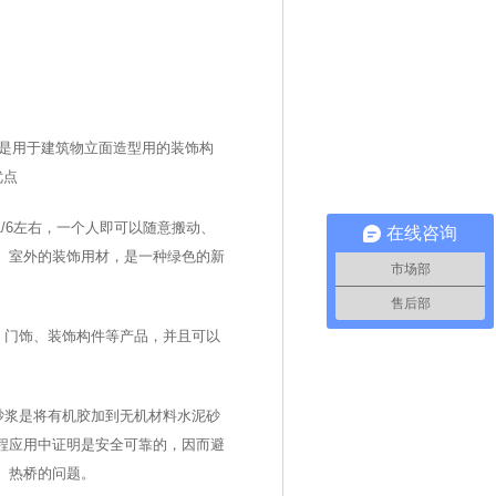
是用于建筑物立面造型用的装饰构
优点
/6
左右，一个人即可以随意搬动、
在线咨询
、室外的装饰用材，是一种绿色的新
市场部
售后部
、门饰、装饰构件等产品，并且可以
砂浆是将有机胶加到无机材料水泥砂
程应用中证明是安全可靠的，因而避
、热桥的问题。