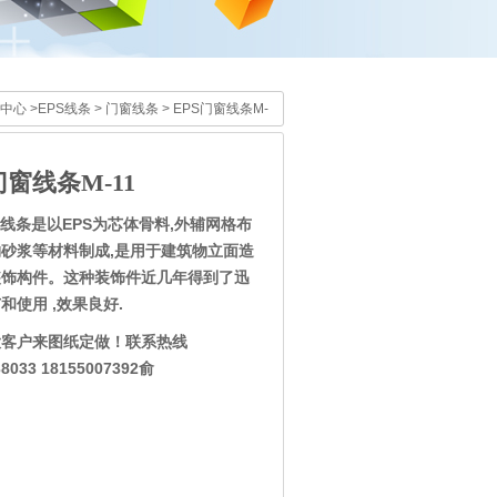
中心
>
EPS线条
>
门窗线条
> EPS门窗线条M-
门窗线条M-11
饰线条是以EPS为芯体骨料,外辅网格布
砂浆等材料制成,是用于建筑物立面造
装饰构件。这种装饰件近几年得到了迅
和使用 ,效果良好.
大客户来图纸定做！联系热线
38033 18155007392俞