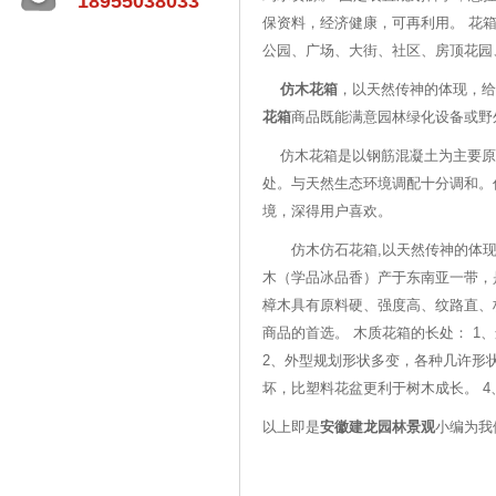
18955038033
保资料，经济健康，可再利用。 花
公园、广场、大街、社区、房顶花
仿木花箱
，以天然传神的体现，给
花箱
商品既能满意园林绿化设备或
仿木花箱是以钢筋混凝土为主要原
处。与天然生态环境调配十分调和。
境，深得用户喜欢。
仿木仿石花箱,以天然传神的体现，
木（学品冰品香）产于东南亚一带，
樟木具有原料硬、强度高、纹路直、
商品的首选。 木质花箱的长处： 
2、外型规划形状多变，各种几许形
坏，比塑料花盆更利于树木成长。 
以上即是
安徽建龙园林景观
小编为我