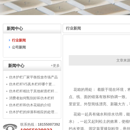
新闻中心
行业新闻
行业新闻
公司新闻
文章来源
新闻中心
+更多
仿木护栏厂家平衡投放市场产品
仿木栏杆VS真木栏杆哪个更适用
花箱的用处： 着眼于现在环境，将
仿木栏杆相比于其他材质栏杆有何优势
点、线、面的错落有致和协调一致。
消费者如何甄别好坏仿木栏杆
里皆宜。外型简练漂亮、新颖大方，
仿木栏杆和仿木花箱的介绍
仿木护栏的掉漆和相应的处理办法
花箱一起具有储水和排水功用，能避
水），一起又起到松土的效果，使植
联系热线：
18155007392
约水资源。 固定装置规划科学，悬